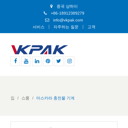
중국 샹하이
+86-18912389279
info@vkpak.com
서비스
자주하는 질문
고객
페
유
링
핀
지
인
이
튜
크
터
저
스
스
브
드
레
귀
타
북
인
스
다
그
트
램
집
쇼룸
마스카라 충전물 기계