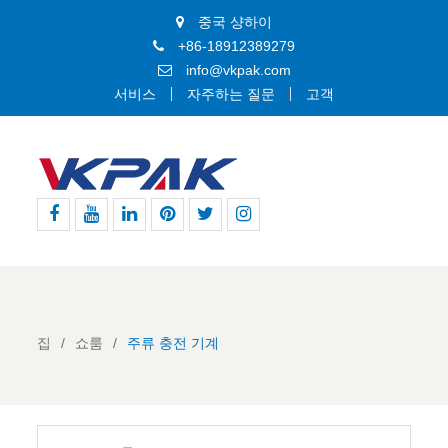
중국 샹하이
+86-18912389279
info@vkpak.com
서비스
자주하는 질문
고객
페
유
링
핀
지
인
이
튜
크
터
저
스
스
브
드
레
귀
타
북
인
스
다
그
트
램
집
쇼룸
주류 충전 기계