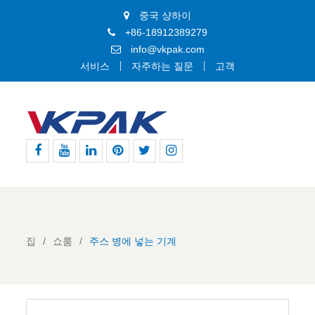
중국 샹하이
+86-18912389279
info@vkpak.com
서비스
자주하는 질문
고객
페
유
링
핀
지
인
이
튜
크
터
저
스
스
브
드
레
귀
타
북
인
스
다
그
트
램
집
쇼룸
주스 병에 넣는 기계