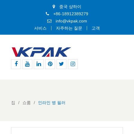
중국 샹하이
+86-18912389279
info@vkpak.com
서비스
자주하는 질문
고객
페
유
링
핀
지
인
이
튜
크
터
저
스
스
브
드
레
귀
타
북
인
스
다
그
트
램
집
쇼룸
인라인 병 필러