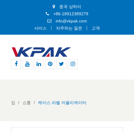
중국 샹하이
+86-18912389279
info@vkpak.com
서비스
자주하는 질문
고객
페
유
링
핀
지
인
이
튜
크
터
저
스
스
브
드
레
귀
타
북
인
스
다
그
트
램
집
쇼룸
케이스 라벨 어플리케이터