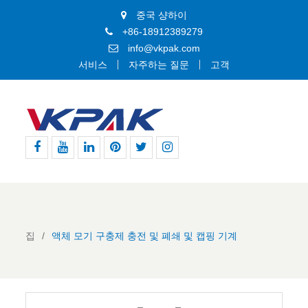
중국 샹하이
+86-18912389279
info@vkpak.com
서비스
자주하는 질문
고객
페
유
링
핀
지
인
이
튜
크
터
저
스
스
브
드
레
귀
타
북
인
스
다
그
트
램
집
액체 모기 구충제 충전 및 폐쇄 및 캡핑 기계