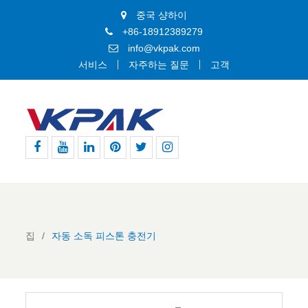
중국 샹하이
+86-18912389279
info@vkpak.com
서비스
자주하는 질문
고객
페
유
링
핀
지
인
이
튜
크
터
저
스
스
브
드
레
귀
타
북
인
스
다
그
트
램
집
자동 소독 피스톤 충전기