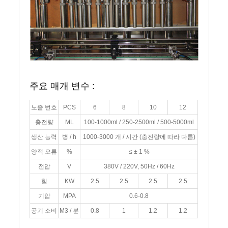
주요 매개 변수 :
노즐 번호
PCS
6
8
10
12
충전량
ML
100-1000ml / 250-2500ml / 500-5000ml
생산 능력
병 / h
1000-3000 개 / 시간 (충진량에 따라 다름)
양적 오류
%
≤ ± 1 %
전압
V
380V / 220V, 50Hz / 60Hz
힘
KW
2.5
2.5
2.5
2.5
기압
MPA
0.6-0.8
공기 소비
M3 / 분
0.8
1
1.2
1.2